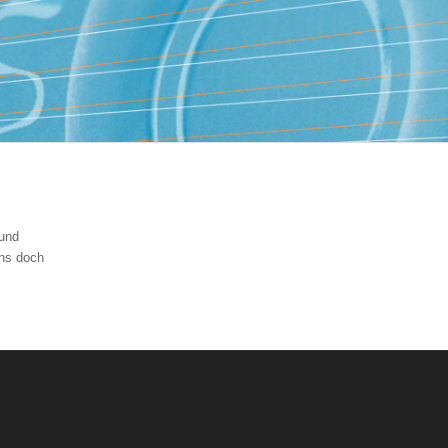
 und
uns doch