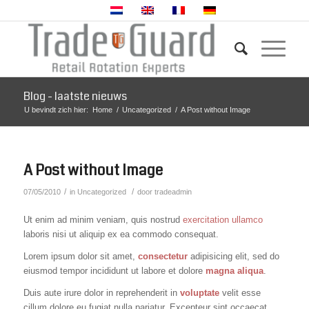
Blog - laatste nieuws
U bevindt zich hier:
Home
/
Uncategorized
/
A Post without Image
A Post without Image
/
/
07/05/2010
in
Uncategorized
door
tradeadmin
Ut enim ad minim veniam, quis nostrud
exercitation ullamco
laboris nisi ut aliquip ex ea commodo consequat.
Lorem ipsum dolor sit amet,
consectetur
adipisicing elit, sed do
eiusmod tempor incididunt ut labore et dolore
magna aliqua
.
Duis aute irure dolor in reprehenderit in
voluptate
velit esse
cillum dolore eu fugiat nulla pariatur. Excepteur sint occaecat